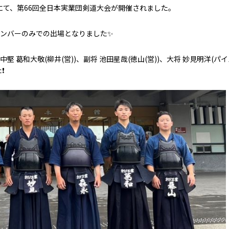
にて、第66回全日本実業団剣道大会が開催されました。
メンバーのみでの出場となりました✨
、中堅 葛和大敬(柳井(営))、副将 池田星哉(徳山(営))、大将 妙見明洋(パイ
❗