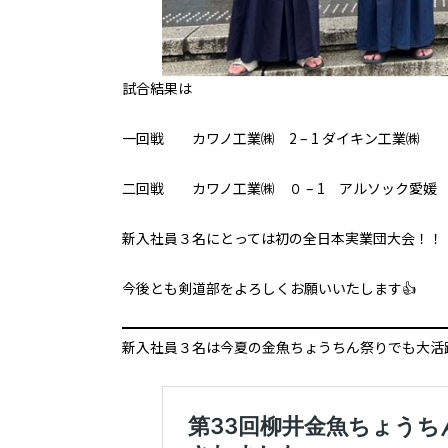
試合結果は
一回戦 カワノ工業㈱ 2 – 1 ダイキン工業㈱
二回戦 カワノ工業㈱ ０ – 1 アルソック愛
新入社員３名にとっては初の全日本実業団大会！
今後とも剣道部をよろしくお願いいたします👍
新入社員３名は今夏の金魚ちょうちん祭りでも大活