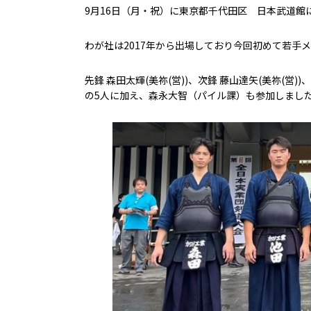
9月16日（月・祝）に東京都千代田区 日本武道館
わが社は2017年から出場しており今回初めて若手
先鋒 森田太輝(美祢(営))、次鋒 藤山達矢(美祢(営))
の5人に加え、森永大智（パイル課）も参加しました