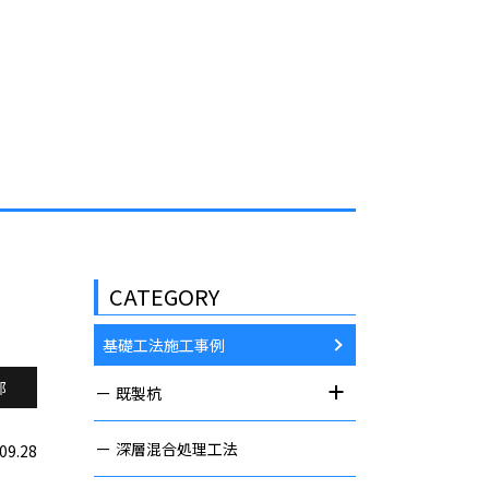
HOME
コンクリートブログ
CATEGORY
基礎工法施工事例
部
既製杭
深層混合処理工法
09.28