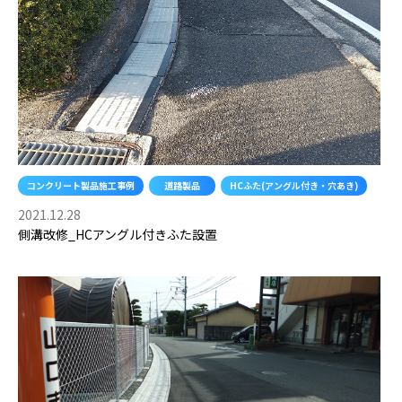
き・
穴
あ
き)
コンクリート製品施工事例
道路製品
HCふた(アングル付き・穴あき)
2021.12.28
側溝改修_HCアングル付きふた設置