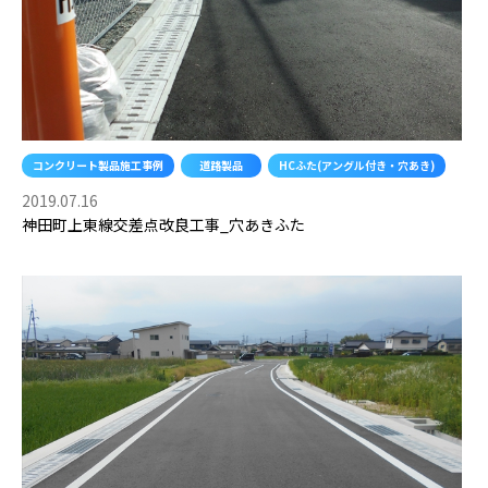
コンクリート製品施工事例
道路製品
HCふた(アングル付き・穴あき)
2019.07.16
神田町上東線交差点改良工事_穴あきふた