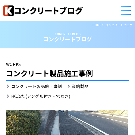
HOME
コンクリートブログ
CONCRETE BLOG
コンクリートブログ
WORKS
コンクリート製品施工事例
HC
コンクリート製品施工事例
道路製品
ふ
た
HCふた(アングル付き・穴あき)
(ア
ン
グ
ル
付