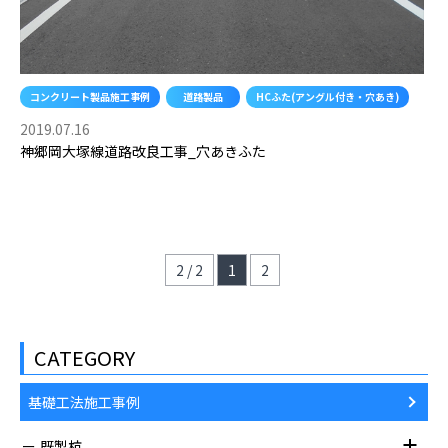
コンクリート製品施工事例
道路製品
HCふた(アングル付き・穴あき)
2019.07.16
神郷岡大塚線道路改良工事_穴あきふた
2 / 2
1
2
CATEGORY
基礎工法施工事例
既製杭