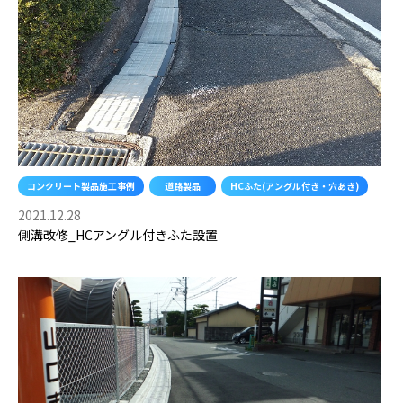
き・
穴
あ
き)
コンクリート製品施工事例
道路製品
HCふた(アングル付き・穴あき)
2021.12.28
側溝改修_HCアングル付きふた設置