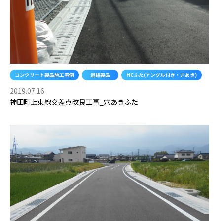
コンクリート製品施工事例
道路製品
HCふた(アングル付き・穴あき)
2019.07.16
神田町上東線交差点改良工事_穴あきふた