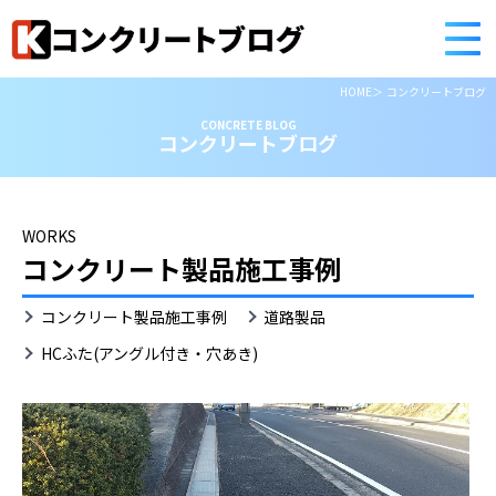
HOME
コンクリートブログ
CONCRETE BLOG
コンクリートブログ
WORKS
コンクリート製品施工事例
HC
コンクリート製品施工事例
道路製品
ふ
た
HCふた(アングル付き・穴あき)
(ア
ン
グ
ル
付