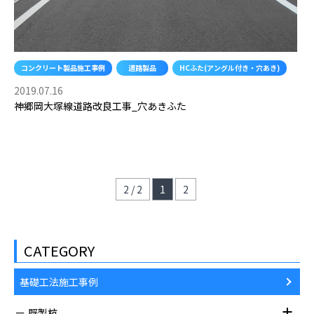
コンクリート製品施工事例
道路製品
HCふた(アングル付き・穴あき)
2019.07.16
神郷岡大塚線道路改良工事_穴あきふた
2 / 2
1
2
CATEGORY
基礎工法施工事例
既製杭