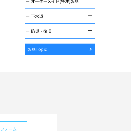
オーダーメイド(特注)製品
下水道
防災・復旧
製品Topic
せフォーム