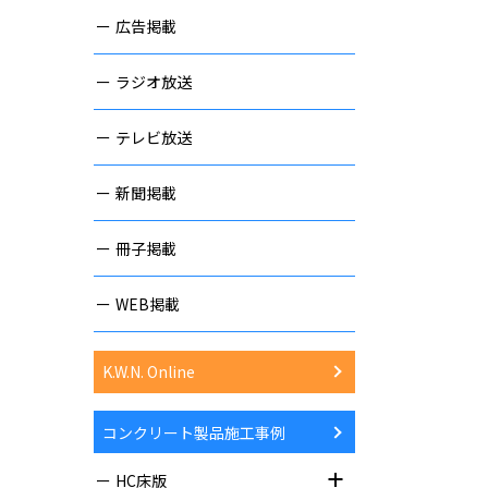
広告掲載
ラジオ放送
テレビ放送
新聞掲載
冊子掲載
WEB掲載
K.W.N. Online
コンクリート製品施工事例
HC床版