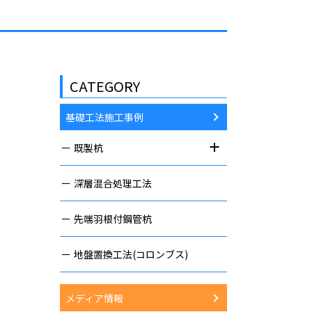
CATEGORY
基礎工法施工事例
既製杭
深層混合処理工法
先端羽根付鋼管杭
地盤置換工法(コロンブス)
メディア情報