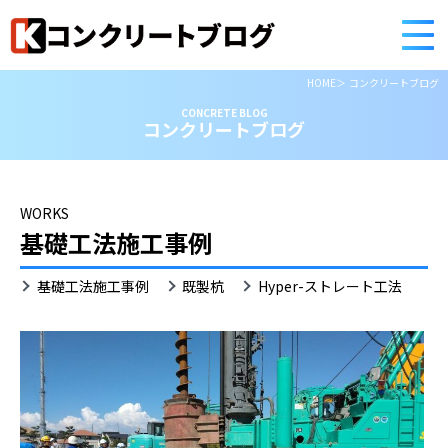
HOME
コンクリートブログ
CONCRETE BLOG
コンクリートブログ
WORKS
基礎工法施工事例
Hyper-
基礎工法施工事例
既製杭
Hyper-ストレート工法
ス
ト
レ
ー
ト
工
法