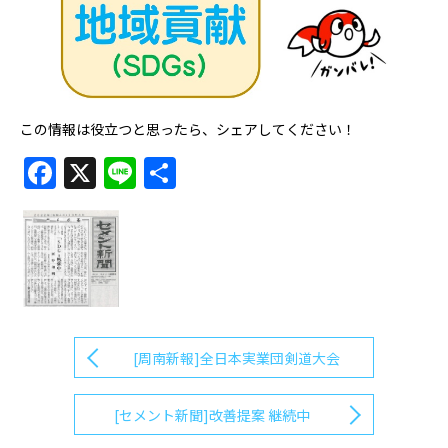
この情報は役立つと思ったら、シェアしてください！
Facebook
X
Line
共
有
[周南新報]全日本実業団剣道大会
[セメント新聞]改善提案 継続中