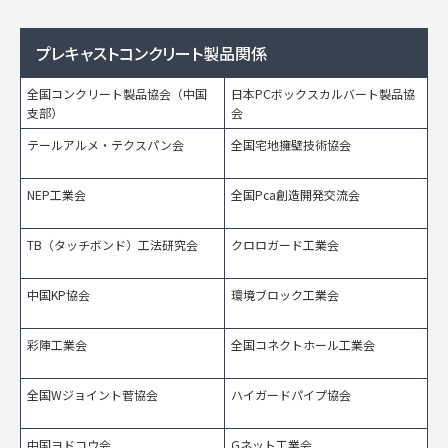
プレキャストコンクリート製品関係
全国コンクリート製品協会
（中国
日本PCボックスカルバート
製品協
支部）
会
テールアルメ・テクスパン会
全国宅地擁壁技術協会
NEP工業会
全国Pca創造開発交流会
TB（タッチボンド）工法研究会
クロロガード工業会
中国KP協会
環境ブロック工業会
彩陣工業会
全国コネクトホール工業会
全国Wジョイント菅協会
ハイガードパイプ協会
中国ヨドコウ会
Gネット工業会