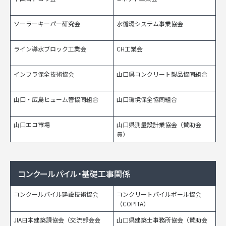
ソーラーキーパー研究会
水循環システム事業協会
ライン導水ブロック工業会
CH工業会
インフラ保全技術協会
山口県コンクリート製品協同組合
山口・広島ヒューム管協同組合
山口環境保全協同組合
山口エコ市場
山口県測量設計業協会（賛助会
員）
コンクールパイル・基礎工事関係
コンクールパイル建設技術協会
コンクリートパイルポール協会
（COPITA）
JIA日本建築課協会
（交流部会会
山口県建築士事務所協会
（賛助会