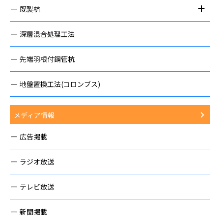
既製杭
深層混合処理工法
先端羽根付鋼管杭
地盤置換工法(コロンブス)
メディア情報
広告掲載
ラジオ放送
テレビ放送
新聞掲載