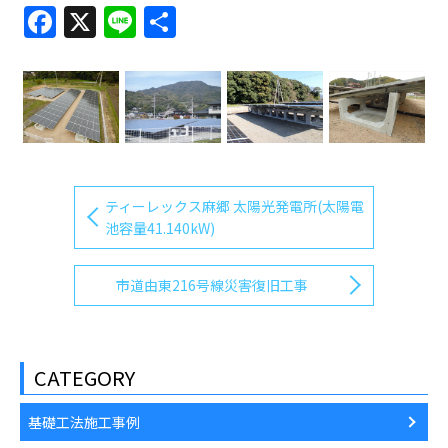
Facebook
X
Line
共
有
ティーレックス麻郷 太陽光発電所(太陽電
池容量41.140kW)
市道由東216号線災害復旧工事
CATEGORY
基礎工法施工事例