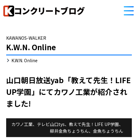
HOME
コンクリートブログ
KAWANOS-WALKER
K.W.N. Online
K.W.N. Online
山口朝日放送yab「教えて先生！LIFE
UP学園」にてカワノ工業が紹介され
ました!
カワノ工業
、
テレビ山口tys
、
教えて先生！LIFE UP学園
、
柳井金魚ちょうちん、金魚ちょうちん