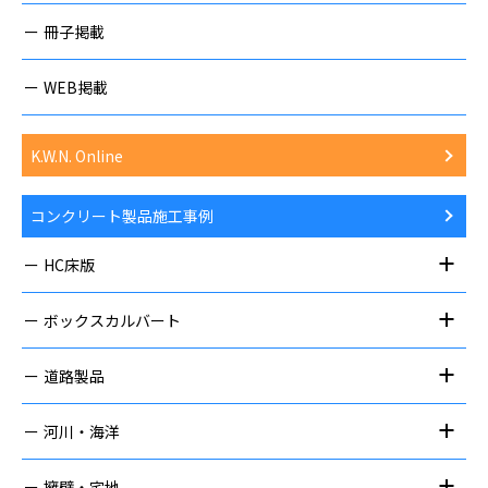
冊子掲載
WEB掲載
K.W.N. Online
コンクリート製品施工事例
HC床版
ボックスカルバート
道路製品
河川・海洋
擁壁・宅地