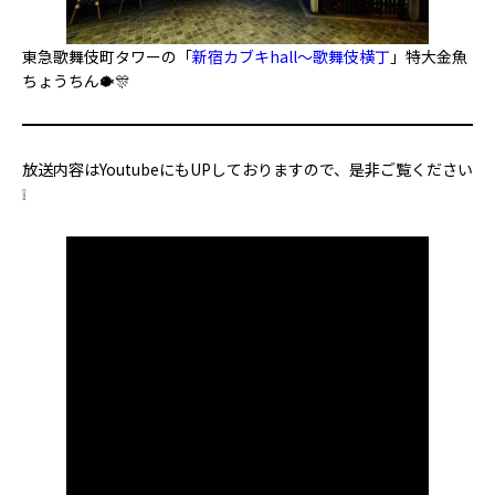
東急歌舞伎町タワーの「
新宿カブキhall～歌舞伎横丁
」特大金魚
ちょうちん🐡🎊
放送内容はYoutubeにもUPしておりますので、是非ご覧ください
❕