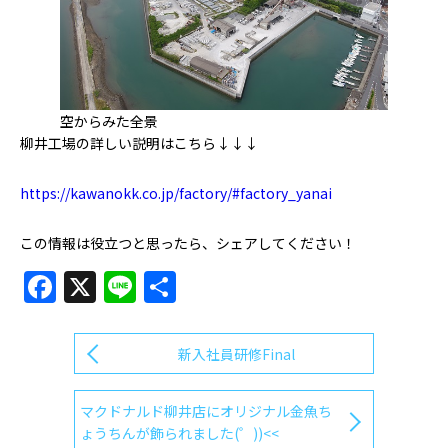
空からみた全景
柳井工場の詳しい説明はこちら↓↓↓
https://kawanokk.co.jp/factory/#factory_yanai
この情報は役立つと思ったら、シェアしてください！
Facebook
X
Line
共
有
新入社員研修Final
マクドナルド柳井店にオリジナル金魚ち
ょうちんが飾られました(゜))<<