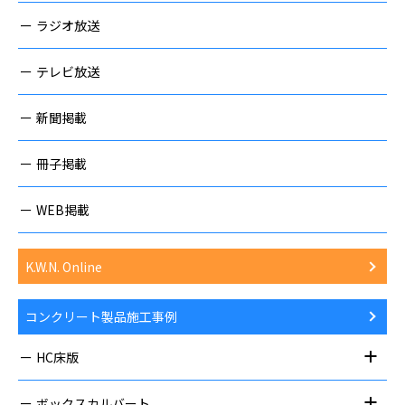
ラジオ放送
テレビ放送
新聞掲載
冊子掲載
WEB掲載
K.W.N. Online
コンクリート製品施工事例
HC床版
ボックスカルバート