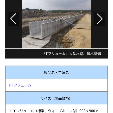
FTフリューム
、
大型水路
、
農地整備
製品名・工法名
FTフリューム
サイズ（製品規格）
ＦＴフリューム（標準、ウィープホール付）900ｘ900ｘ