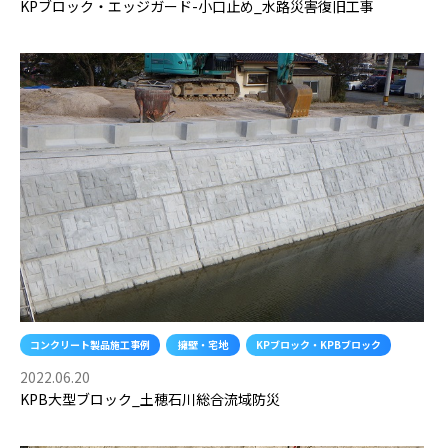
KPブロック・エッジガード-小口止め_水路災害復旧工事
コンクリート製品施工事例
擁壁・宅地
KPブロック・KPBブロック
2022.06.20
KPB大型ブロック_土穂石川総合流域防災