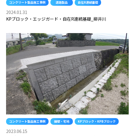
コンクリート製品施工事例
道路製品
自在R連続基礎
2024.01.31
KPブロック・エッジガード・自在R連続基礎_柳井川
コンクリート製品施工事例
擁壁・宅地
KPブロック・KPBブロック
2023.06.15