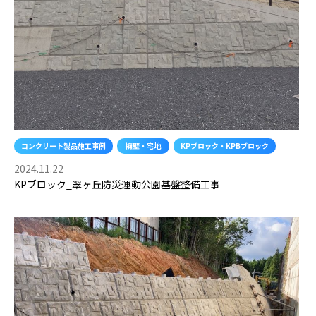
ッ
ク
コンクリート製品施工事例
擁壁・宅地
KPブロック・KPBブロック
2024.11.22
KPブロック_翠ヶ丘防災運動公園基盤整備工事