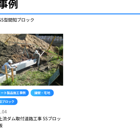
事例
SS型間知ブロック
リート製品施工事例
擁壁・宅地
知ブロック
1.04
上流ダム取付道路工事 SSブロッ
版