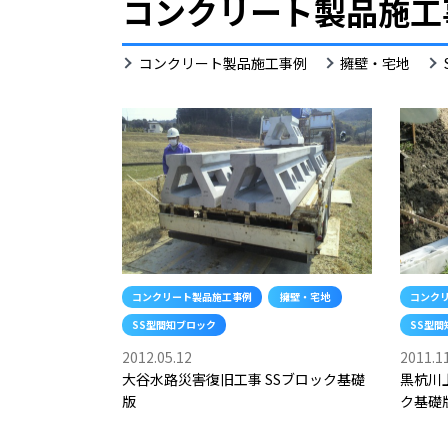
コンクリート製品施工
SS
コンクリート製品施工事例
擁壁・宅地
型
間
知
ブ
ロ
ッ
ク
コンクリート製品施工事例
擁壁・宅地
コンク
SS型間知ブロック
SS型間
2012.05.12
2011.1
大谷水路災害復旧工事 SSブロック基礎
黒杭川
版
ク基礎