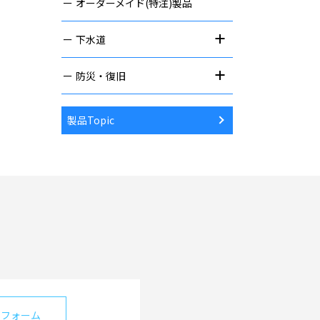
オーダーメイド(特注)製品
下水道
防災・復旧
製品Topic
せフォーム