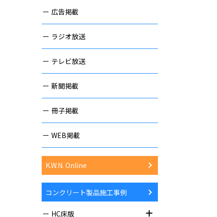
広告掲載
ラジオ放送
テレビ放送
新聞掲載
冊子掲載
WEB掲載
K.W.N. Online
コンクリート製品施工事例
HC床版