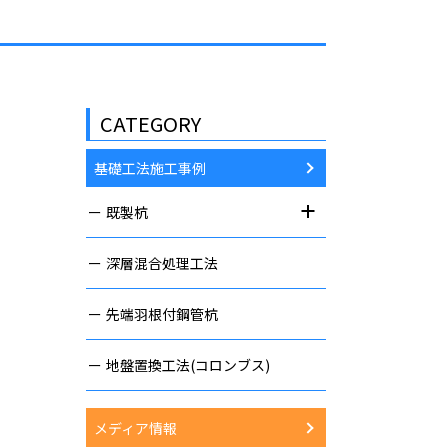
CATEGORY
基礎工法施工事例
既製杭
深層混合処理工法
先端羽根付鋼管杭
地盤置換工法(コロンブス)
メディア情報