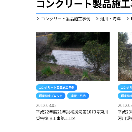
コンクリート製品施工
環
コンクリート製品施工事例
河川・海洋
境
配
慮
ブ
ロ
ッ
ク
コンクリート製品施工事例
コンク
環境配慮ブロック
擁壁・宅地
環境配
2012.03.02
2012.0
平成22年度21年災補災河第1073号東川
平成23
災害復旧工事第1工区
河川災