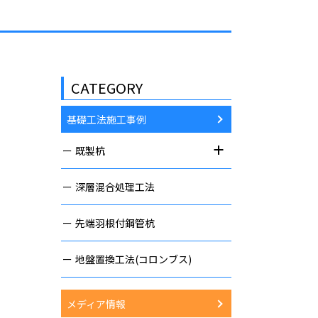
CATEGORY
基礎工法施工事例
既製杭
深層混合処理工法
先端羽根付鋼管杭
地盤置換工法(コロンブス)
メディア情報