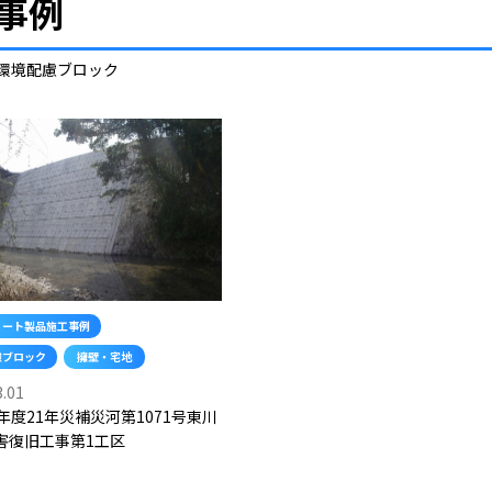
事例
環境配慮ブロック
リート製品施工事例
慮ブロック
擁壁・宅地
3.01
年度21年災補災河第1071号東川
害復旧工事第1工区