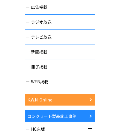
広告掲載
ラジオ放送
テレビ放送
新聞掲載
冊子掲載
WEB掲載
K.W.N. Online
コンクリート製品施工事例
HC床版