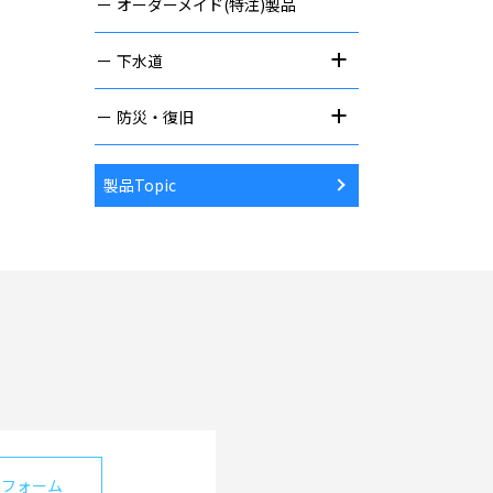
オーダーメイド(特注)製品
下水道
防災・復旧
製品Topic
せフォーム