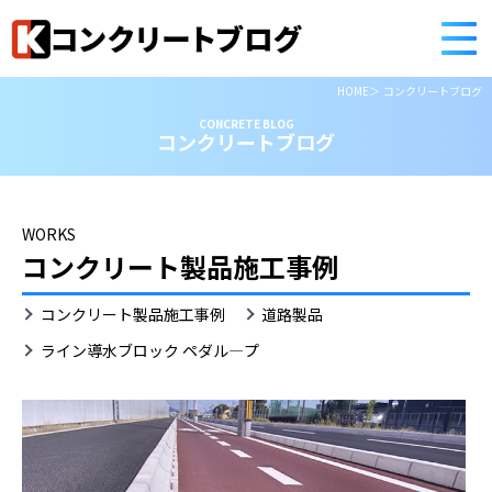
HOME
コンクリートブログ
CONCRETE BLOG
コンクリートブログ
WORKS
コンクリート製品施工事例
ラ
コンクリート製品施工事例
道路製品
イ
ン
ライン導水ブロック ペダル―プ
導
水
ブ
ロ
ッ