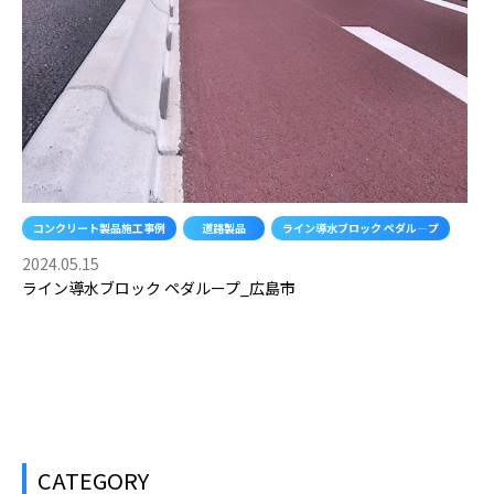
ク
ペ
ダ
ル
―
プ
コンクリート製品施工事例
道路製品
ライン導水ブロック ペダル―プ
2024.05.15
ライン導水ブロック ペダループ_広島市
CATEGORY