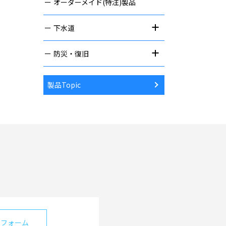
オーダーメイド(特注)製品
下水道
防災・復旧
製品Topic
せフォーム