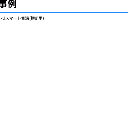
事例
R-Uスマート側溝(横断用)