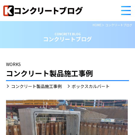
HOME
コンクリートブログ
CONCRETE BLOG
コンクリートブログ
WORKS
コンクリート製品施工事例
ボ
コンクリート製品施工事例
ボックスカルバート
ッ
ク
ス
カ
ル
バ
ー