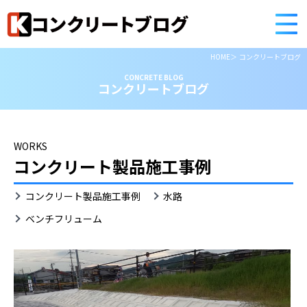
HOME
コンクリートブログ
CONCRETE BLOG
コンクリートブログ
WORKS
コンクリート製品施工事例
ベ
コンクリート製品施工事例
水路
ン
チ
ベンチフリューム
フ
リ
ュ
ー
ム