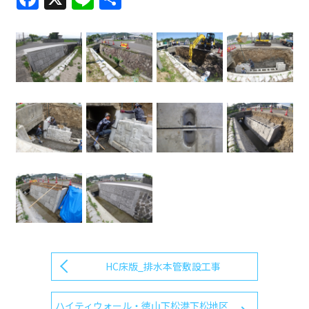
有
HC床版_排水本管敷設工事
ハイティウォール・徳山下松港下松地区