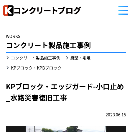
HOME
コンクリートブログ
WORKS
コンクリート製品施工事例
KP
コンクリート製品施工事例
擁壁・宅地
ブ
ロ
KPブロック・KPBブロック
ッ
ク・
KPブロック・エッジガード-小口止め
KPB
ブ
_水路災害復旧工事
ロ
ッ
ク
2023.06.15