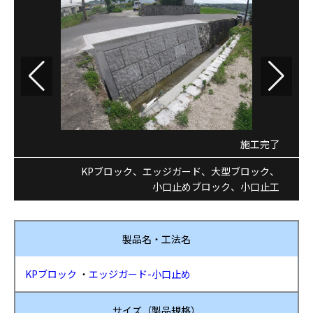
施工完了
KPブロック
、
エッジガード
、
大型ブロック
、
小口止めブロック
、
小口止工
製品名・工法名
KPブロック
・
エッジガード-小口止め
サイズ（製品規格）