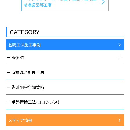
桟橋仮設等工事
CATEGORY
基礎工法施工事例
既製杭
深層混合処理工法
先端羽根付鋼管杭
地盤置換工法(コロンブス)
メディア情報