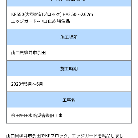
KP550(大型間知ブロック) H=2.50～2.62ｍ
エッジガード-小口止め 特注品
施工場所
山口県柳井市余田
施工時期
2023年5月～6月
工事名
余田平田水路災害復旧工事
山口県柳井市余田でKPブロック、エッジガードを納品しまし