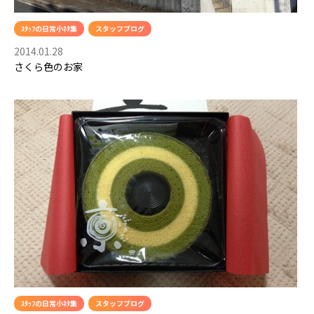
ｽﾀｯﾌの日常小ﾈﾀ集
スタッフブログ
2014.01.28
さくら色のお家
ｽﾀｯﾌの日常小ﾈﾀ集
スタッフブログ