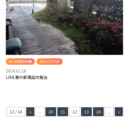
ｽﾀｯﾌの日常小ﾈﾀ集
スタッフブログ
2014.01.18
LIXIL春の新商品内覧会
12 / 14
«
...
10
11
12
13
14
...
»