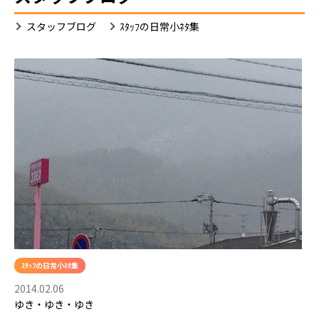
ｽ
スタッフブログ
ｽﾀｯﾌの日常小ﾈﾀ集
ﾀ
ｯ
ﾌ
の
日
常
小
ﾈ
ﾀ
集
ｽﾀｯﾌの日常小ﾈﾀ集
2014.02.06
ゆき・ゆき・ゆき