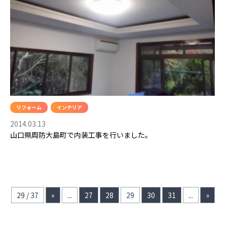
リフォーム
インテリア
2014.03.13
山口県周防大島町で内装工事を行いました。
29 / 37
«
...
27
28
29
30
31
...
»