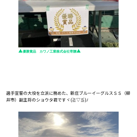
▲
▲
優勝賞品 カワノ工業株式会社寄贈
選手宣誓の大役を立派に務めた、新庄ブルーイーグルスＳＳ（柳
井市）副主将のショウタ君ですヾ(≧▽≦)ﾉ