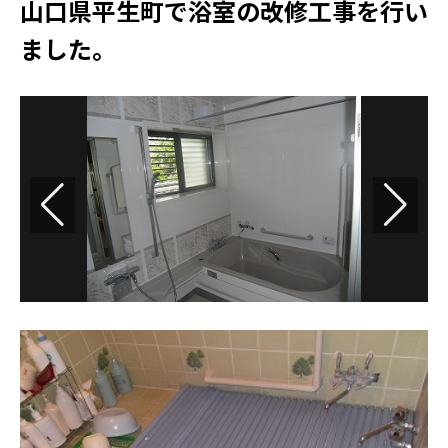
ト
山口県平生町で浴室の改修工事を行い
バ
ました。
ス