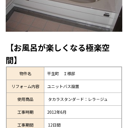
【お風呂が楽しくなる極楽空
間】
物件名
平生町 Ｉ様邸
リフォ－ム内容
ユニットバス設置
使用商品
タカラスタンダ－ド：レラ－ジュ
工事時期
2012年6月
工事期間
12日間