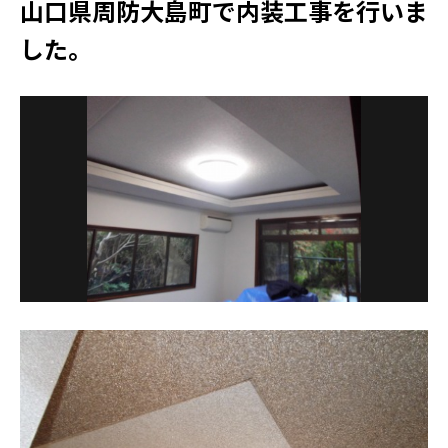
リ
山口県周防大島町で内装工事を行いま
ア
した。