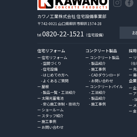
カワノ工業株式会社 住宅設備事業部
〒742-0021 山口県柳井市柳井1574-28
0820-22-1521
お
tel
（住宅設備）
住宅リフォーム
コンクリート製品
採用
住宅リフォーム
コンクリート製品
リ
空間づくり
製品紹介
（仕
住宅設備
施工事例
先
はじめての方へ
CADダウンロード
募
企業
よくあるご質問
お問い合わせ
屋根
コンクリートパイル
企
製品一覧・工法紹介
工法紹介
ア
太陽光蓄電池
製品紹介
S
安心施工体制・技術力
施工事例
メ
ショールーム
金
スタッフ紹介
施工事例
お問い合わせ