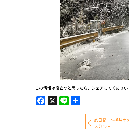
この情報は役立つと思ったら、シェアしてください
Facebook
X
Line
共
有
旅日記 ～柳井市
大分へ～