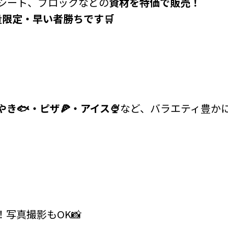
シート、ブロックなどの
資材を特価で販売！
量限定・早い者勝ちです🛒
やき
🐟
・ピザ
🍕
・アイス
🍨
など、バラエティ豊か
写真撮影もOK📸