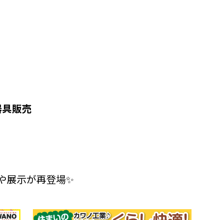
器具販売
や展示が再登場✨