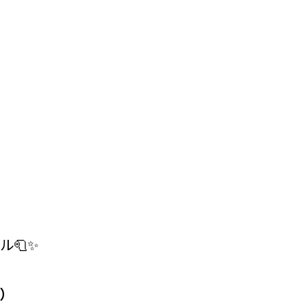
ル🧻✨
）