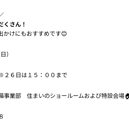
／
だくさん！
出かけにもおすすめです😊
（日）
６日は１５：００まで
備事業部 住まいのショールームおよび特設会場
８