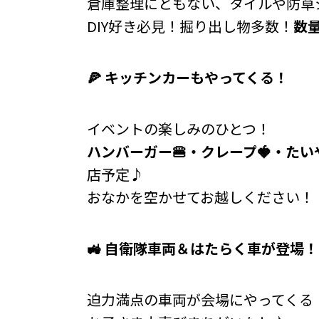
倉庫整理にともない、タイルや防草
DIY好き必見！掘り出し物多数！
数
🍕
キッチンカーもやってくる！
イベントの楽しみのひとつ！
ハンバーガー
🍔
・クレープ
🍓
・たい
店予定♪
おなかを空かせてお越しください！
🚜
自衛隊車両＆はたらく車が登場！
迫力満点の車両が会場にやってくる！