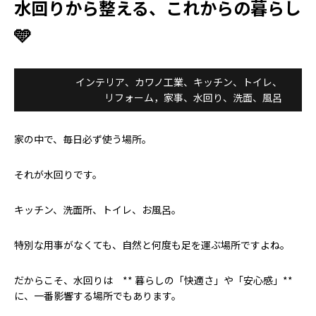
水回りから整える、これからの暮らし
🩵
インテリア
、
カワノ工業
、
キッチン
、
トイレ
、
リフォーム，家事
、
水回り
、
洗面
、
風呂
家の中で、毎日必ず使う場所。
それが水回りです。
キッチン、洗面所、トイレ、お風呂。
特別な用事がなくても、自然と何度も足を運ぶ場所ですよね。
だからこそ、水回りは ** 暮らしの「快適さ」や「安心感」**
に、一番影響する場所でもあります。