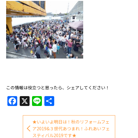
この情報は役立つと思ったら、シェアしてください！
Facebook
X
Line
共
有
★いよいよ明日は！秋のリフォームフェ
ア2019&３世代あつまれ！ふれあいフェ
スティバル2019です★