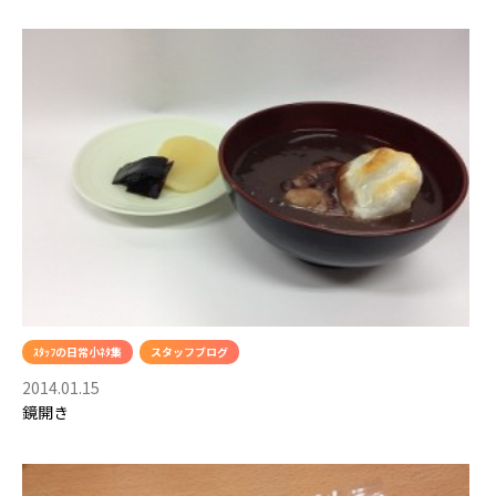
ｽﾀｯﾌの日常小ﾈﾀ集
スタッフブログ
2014.01.15
鏡開き