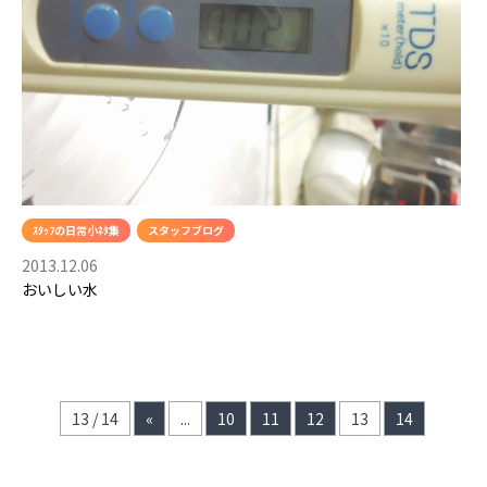
ｽﾀｯﾌの日常小ﾈﾀ集
スタッフブログ
2013.12.06
おいしい水
13 / 14
«
...
10
11
12
13
14