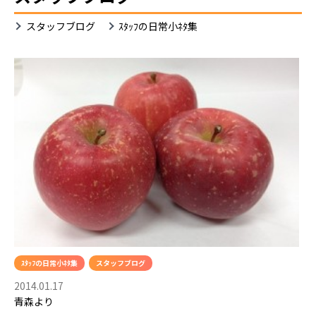
ｽ
スタッフブログ
ｽﾀｯﾌの日常小ﾈﾀ集
ﾀ
ｯ
ﾌ
の
日
常
小
ﾈ
ﾀ
集
ｽﾀｯﾌの日常小ﾈﾀ集
スタッフブログ
2014.01.17
青森より