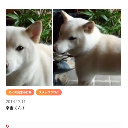
ｽﾀｯﾌの日常小ﾈﾀ集
スタッフブログ
2013.12.11
幸吉くん！