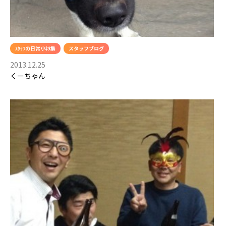
ｽﾀｯﾌの日常小ﾈﾀ集
スタッフブログ
2013.12.25
くーちゃん