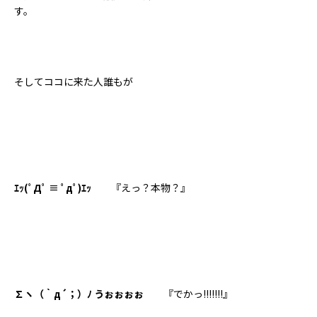
す。
そしてココに来た人誰もが
ｴｯ(ﾟДﾟ ≡ ﾟдﾟ)ｴｯ
『えっ？本物？』
∑ヽ（｀д´；）ﾉ うぉぉぉぉ
『でかっ!!!!!!!』